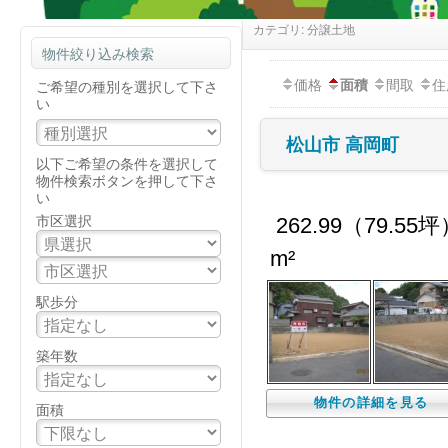
カテゴリ: 分譲土地
物件絞り込み検索
価格
間取
住
面積
ご希望の種別を選択して下さ
い
松山市 高岡町
以下ご希望の条件を選択して
物件検索ボタンを押して下さ
い
市区選択
262.99（79.55
m²
駅歩分
築年数
物件の詳細を見る
面積