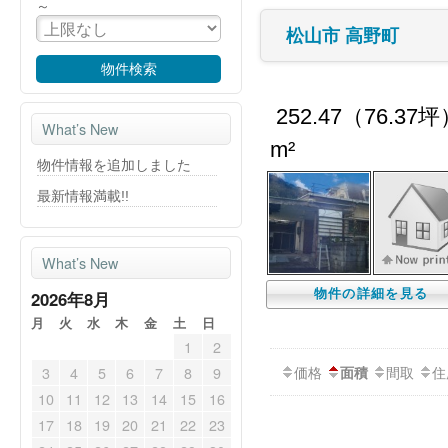
～
松山市 高野町
252.47（76.37
What’s New
m²
物件情報を追加しました
最新情報満載!!
What’s New
物件の詳細を見る
2026年8月
月
火
水
木
金
土
日
1
2
価格
間取
住
3
4
5
6
7
8
9
面積
10
11
12
13
14
15
16
17
18
19
20
21
22
23