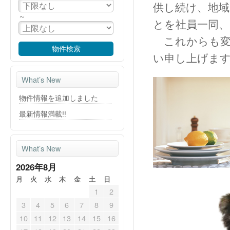
供し続け、地
～
とを社員一同
これからも変
い申し上げま
What’s New
物件情報を追加しました
最新情報満載!!
What’s New
2026年8月
月
火
水
木
金
土
日
1
2
3
4
5
6
7
8
9
10
11
12
13
14
15
16